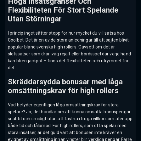
Höga Insatsgränser Och
Flexibiliteten För Stort Spelande
Utan Störningar
I princip inget sätter stopp för hur mycket du vill satsa hos
Coolbet. Det är en av de stora anledningar till att sajten blivit
populär bland svenska high rollers. Oavsett om det är
slotssatser som drar iväg rejält eller bordsspel där varje hand
kan bli en jackpot – finns det flexibiliteten och utrymmet för
det.
Skräddarsydda bonusar med låga
omsättningskrav för high rollers
Vad betyder egentligen låga omsättningskrav för stora
spelare? Jo, det handlar om att kunna omsätta bonuspengar
snabbt och smidigt utan att fastna i tröga villkor som äter upp
både tid och tålamod. För high rollers, som ofta spelar med
stora insatser, är det guld värt att bonusen inte kräver en
evighet av omsättning innan vinster blir verkliga pengar. Färre