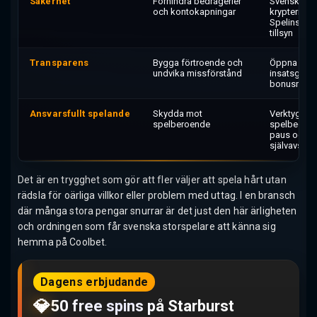
Säkerhet
Förhindra bedrägerier
Svensk lice
och kontokapningar
kryptering 
Spelinspek
tillsyn
Transparens
Bygga förtroende och
Öppna villk
undvika missförstånd
insatsgräns
bonusregle
Ansvarsfullt spelande
Skydda mot
Verktyg för
spelberoende
spelbegrän
paus och
självavstän
Det är en trygghet som gör att fler väljer att spela hårt utan
rädsla för oärliga villkor eller problem med uttag. I en bransch
där många stora pengar snurrar är det just den här ärligheten
och ordningen som får svenska storspelare att känna sig
hemma på Coolbet.
Dagens erbjudande
💎
50 free spins på Starburst