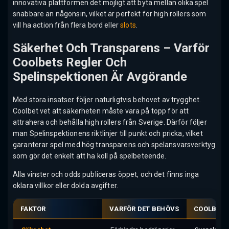
innovativa plattformen det möjligt att byta mellan olika spel
snabbare än någonsin, vilket är perfekt för high rollers som
vill ha action från flera bord eller
slots
.
Säkerhet Och Transparens – Varför
Coolbets Regler Och
Spelinspektionen Är Avgörande
Med stora insatser följer naturligtvis behovet av trygghet.
Coolbet vet att säkerheten måste vara på topp för att
attrahera och behålla high rollers från Sverige. Därför följer
man Spelinspektionens riktlinjer till punkt och pricka, vilket
garanterar spel med hög transparens och spelansvarsverktyg
som gör det enkelt att ha koll på spelbeteende.
Alla vinster och odds publiceras öppet, och det finns inga
oklara villkor eller dolda avgifter.
FAKTOR
VARFÖR DET BEHÖVS
COOLBETS