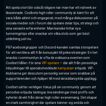
Att spela stort blir också roligare när man har ett nätverk av
likasinnade. Coolbets high roller-community är känt för att
vara både aktivt och engagerat, med många diskussioner på
sociala medier och i forum där spelare delar tips, strategi och
sina senaste erfarenheter. Man kanske hittar nya
turneringstips eller snackar om vilka slots som ger bäst
utdelning just nu.
På Facebookgrupper och Discord-kanaler samlas storspelare
för att ventilera allt från bonusjakt till pokerstrategier. En het
snackis i communityn är ofta de exklusiva eventen som
Coolbet håller i för sina
VIP-spelare
– där allt från personliga
inbjudningar till specialutvecklade
kampanjer
erbjuds. VIP-
klubbarna ger dessutom personlig service som snabbar på
supportärenden och hjälper till med skräddarsydda upplägg.
Coolbet sätter verkligen fokus på sin community genom att
periodvis erbjuda tävlingar, livesändningar med proffs och
nyheter direkt från deras high roller-evenemang. Det skapar
en stark samhörighet där spelare känner sig sedda och