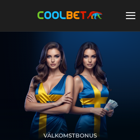
VÄLKOMSTBONUS