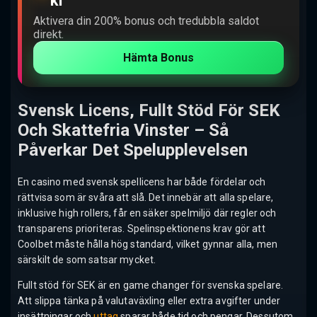
kr
Aktivera din 200% bonus och tredubbla saldot
direkt.
Hämta Bonus
Svensk Licens, Fullt Stöd För SEK
Och Skattefria Vinster – Så
Påverkar Det Spelupplevelsen
En casino med svensk spellicens har både fördelar och
rättvisa som är svåra att slå. Det innebär att alla spelare,
inklusive high rollers, får en säker spelmiljö där regler och
transparens prioriteras. Spelinspektionens krav gör att
Coolbet måste hålla hög standard, vilket gynnar alla, men
särskilt de som satsar mycket.
Fullt stöd för SEK är en game changer för svenska spelare.
Att slippa tänka på valutaväxling eller extra avgifter under
insättningar och
uttag
sparar både tid och pengar. Dessutom