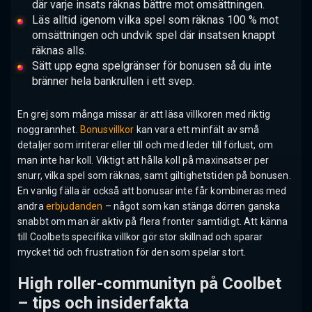
där varje insats räknas bättre mot omsättningen.
Läs alltid igenom vilka spel som räknas 100 % mot
omsättningen och undvik spel där insatsen knappt
räknas alls.
Sätt upp egna spelgränser för bonusen så du inte
bränner hela bankrullen i ett svep.
En grej som många missar är att läsa villkoren med riktig
noggrannhet.
Bonusvillkor
kan vara ett minfält av små
detaljer som irriterar eller till och med leder till förlust, om
man inte har koll. Viktigt att hålla koll på maxinsatser per
snurr, vilka spel som räknas, samt giltighetstiden på bonusen.
En vanlig fälla är också att bonusar inte får kombineras med
andra
erbjudanden
– något som kan stänga dörren ganska
snabbt om man är aktiv på flera fronter samtidigt. Att känna
till Coolbets specifika villkor gör stor skillnad och sparar
mycket tid och frustration för den som spelar stort.
High roller-communityn på Coolbet
– tips och insiderfakta