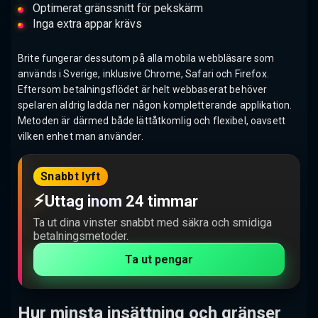
Optimerat gränssnitt för pekskärm
Inga extra appar krävs
Brite fungerar dessutom på alla mobila webbläsare som
används i Sverige, inklusive Chrome, Safari och Firefox.
Eftersom betalningsflödet är helt webbaserat behöver
spelaren aldrig ladda ner någon kompletterande applikation.
Metoden är därmed både lättåtkomlig och flexibel, oavsett
vilken enhet man använder.
Snabbt lyft
⚡
Uttag inom 24 timmar
Ta ut dina vinster snabbt med säkra och smidiga
betalningsmetoder.
Ta ut pengar
Hur minsta insättning och gränser