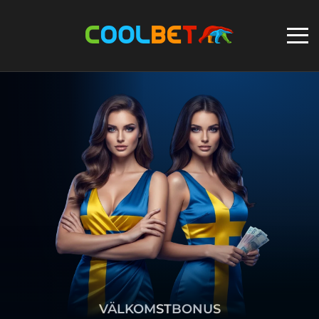
VÄLKOMSTBONUS