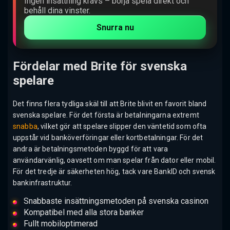
Ingen insättning krävs – börja spela direkt och
behåll dina vinster.
Snurra nu
Fördelar med Brite för svenska
spelare
Det finns flera tydliga skäl till att Brite blivit en favorit bland
svenska spelare. För det första är betalningarna extremt
snabba
, vilket gör att spelare slipper den väntetid som ofta
uppstår vid banköverföringar eller kortbetalningar. För det
andra är betalningsmetoden byggd för att vara
användarvänlig, oavsett om man spelar från dator eller mobil.
För det tredje är säkerheten hög, tack vare BankID och svensk
bankinfrastruktur.
Snabbaste insättningsmetoden på svenska casinon
Kompatibel med alla stora banker
Fullt mobiloptimerad