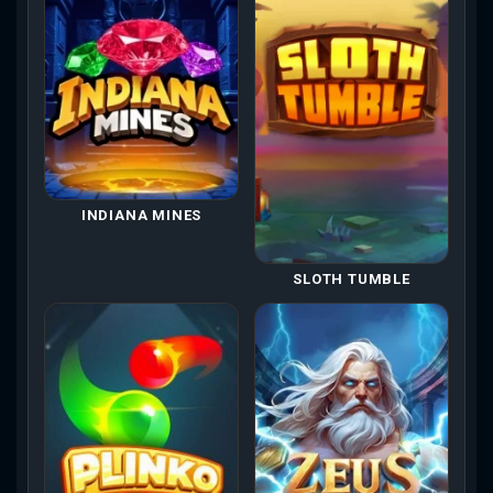
INDIANA MINES
SLOTH TUMBLE