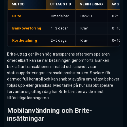
METOD
UTTAGSTID
VERIFIERING
AVGIFT
Brite
Omedelbar
BankID
0 kr
Banköverföring
1–3 dagar
Krav
0–10 kr
Kortbetalning
2–5 dagar
Krav
0–10 kr
Brite-uttag ger även hög transparens eftersom spelaren
omedelbart kan se när betalningen genomförts. Banken
bekräftar transaktionen i realtid och casinot visar
statusuppdateringar i transaktionshistoriken. Spelare får
därmed full kontroll och kan snabbt avgöra om något behöver
följas upp eller granskas. Med tanke på hur snabbt spelare
förväntar sig uttag i dag har Brite blivit en av de mest
tillförlitliga lösningarna.
Mobilanvändning och Brite-
insättningar