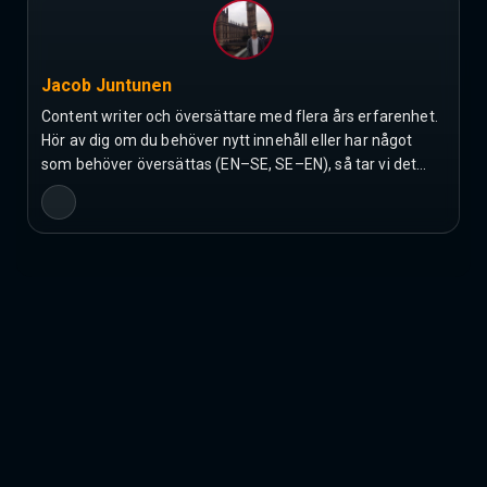
Jacob Juntunen
Content writer och översättare med flera års erfarenhet.
Hör av dig om du behöver nytt innehåll eller har något
som behöver översättas (EN–SE, SE–EN), så tar vi det…