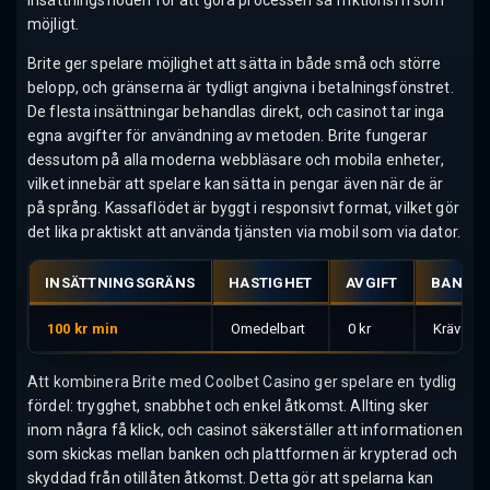
insättningsflöden för att göra processen så friktionsfri som
möjligt.
Brite ger spelare möjlighet att sätta in både små och större
belopp, och gränserna är tydligt angivna i betalningsfönstret.
De flesta insättningar behandlas direkt, och casinot tar inga
egna avgifter för användning av metoden. Brite fungerar
dessutom på alla moderna webbläsare och mobila enheter,
vilket innebär att spelare kan sätta in pengar även när de är
på språng. Kassaflödet är byggt i responsivt format, vilket gör
det lika praktiskt att använda tjänsten via mobil som via dator.
INSÄTTNINGSGRÄNS
HASTIGHET
AVGIFT
BANKID
100 kr min
Omedelbart
0 kr
Krävs
Att kombinera Brite med Coolbet Casino ger spelare en tydlig
fördel: trygghet, snabbhet och enkel åtkomst. Allting sker
inom några få klick, och casinot säkerställer att informationen
som skickas mellan banken och plattformen är krypterad och
skyddad från otillåten åtkomst. Detta gör att spelarna kan