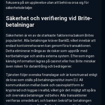
fokusera på sin upplevelse utan att behöva oroa sig för
säkerhetsdetaljer.
Säkerhet och verifiering vid Brite-
betalningar
Säkerheten är en av de starkaste faktorerna bakom Brites
popularitet. Alla betalningar kräver BankID, vilket innebär att
endast kontoinnehavaren kan genomföra transaktionen.
Detta eliminerar många av de risker som uppstår med
kortbetalningar och andra externa system. Eftersom ingen
känslig information lagras på casinot eller hos Brite minskar
även risken för dataintrång och bedrägerier.
Tjänsten följer svenska finanslagar och är konstruerad enligt
de krav som ställs på betalningsinstitut inom EU. All
kommunikation mellan bank och casinoplattform är
krypterad och loggas i realtid, vilket gör det möjligt att spåra
och övervaka betalningar vid behov. Alla transaktioner
verifieras omedelbart, och banken bekräftar betalningen