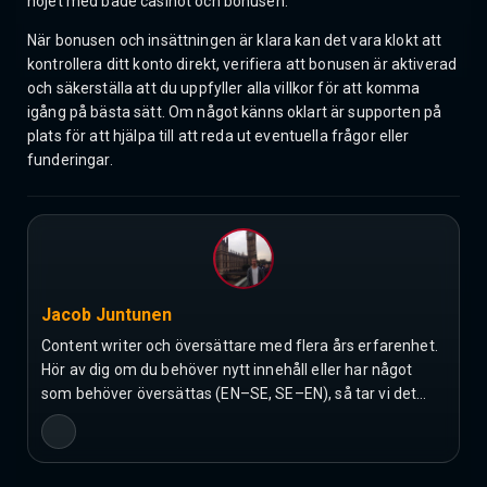
nöjet med både casinot och bonusen.
När bonusen och insättningen är klara kan det vara klokt att
kontrollera ditt konto direkt, verifiera att bonusen är aktiverad
och säkerställa att du uppfyller alla villkor för att komma
igång på bästa sätt. Om något känns oklart är supporten på
plats för att hjälpa till att reda ut eventuella frågor eller
funderingar.
Jacob Juntunen
Content writer och översättare med flera års erfarenhet.
Hör av dig om du behöver nytt innehåll eller har något
som behöver översättas (EN–SE, SE–EN), så tar vi det…