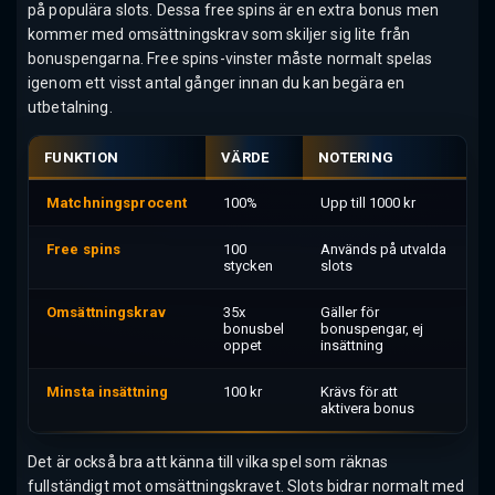
på populära slots. Dessa free spins är en extra bonus men
kommer med omsättningskrav som skiljer sig lite från
bonuspengarna. Free spins-vinster måste normalt spelas
igenom ett visst antal gånger innan du kan begära en
utbetalning.
FUNKTION
VÄRDE
NOTERING
Matchningsprocent
100%
Upp till 1000 kr
Free spins
100
Används på utvalda
stycken
slots
Omsättningskrav
35x
Gäller för
bonusbel
bonuspengar, ej
oppet
insättning
Minsta insättning
100 kr
Krävs för att
aktivera bonus
Det är också bra att känna till vilka spel som räknas
fullständigt mot omsättningskravet. Slots bidrar normalt med