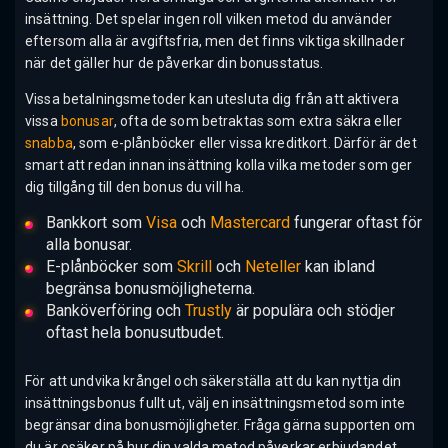
insättning. Det spelar ingen roll vilken metod du använder
eftersom alla är avgiftsfria, men det finns viktiga skillnader
när det gäller hur de påverkar din bonusstatus.
Vissa betalningsmetoder kan utesluta dig från att aktivera
vissa
bonusar
, ofta de som betraktas som extra säkra eller
snabba
, som e-plånböcker eller vissa kreditkort. Därför är det
smart att redan innan insättning kolla vilka metoder som ger
dig tillgång till den bonus du vill ha.
Bankkort som
Visa
och
Mastercard
fungerar oftast för
alla bonusar.
E-plånböcker som
Skrill
och
Neteller
kan ibland
begränsa bonusmöjligheterna.
Banköverföring och
Trustly
är populära och stödjer
oftast hela bonusutbudet.
För att undvika krångel och säkerställa att du kan nyttja din
insättningsbonus fullt ut, välj en insättningsmetod som inte
begränsar dina bonusmöjligheter. Fråga gärna supporten om
du är osäker på hur din valda metod påverkar erbjudandet.