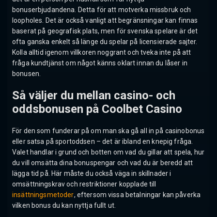
bonuserbjudandena. Detta för att motverka missbruk och
loopholes. Det är också vanligt att begränsningar kan finnas
baserat på geografisk plats, men för svenska spelare är det
ofta ganska enkelt så länge du spelar på licensierade sajter.
Kolla alltid igenom villkoren noggrant och tveka inte på att
fråga kundtjänst om något känns oklart innan du låser in
bonusen.
Så väljer du mellan casino- och
oddsbonusen på Coolbet Casino
För den som funderar på om man ska gå all in på casinobonus
eller satsa på sportoddsen – det är ibland en knepig fråga.
Valet handlar i grund och botten om vad du gillar att spela, hur
du vill omsätta dina bonuspengar och vad du är beredd att
lägga tid på. Här måste du också väga in skillnader i
omsättningskrav och restriktioner kopplade till
insättningsmetoder
, eftersom vissa betalningar kan påverka
vilken bonus du kan nyttja fullt ut.