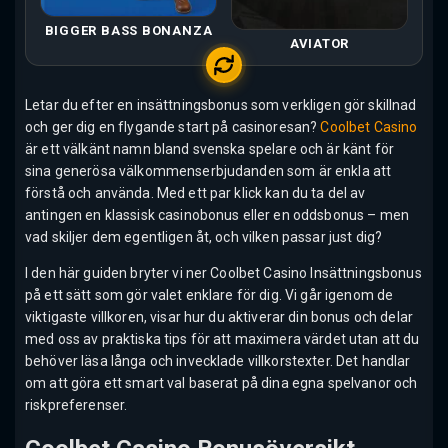
BIGGER BASS BONANZA
AVIATOR
Letar du efter en insättningsbonus som verkligen gör skillnad
och ger dig en flygande start på casinoresan?
Coolbet Casino
är ett välkänt namn bland svenska spelare och är känt för
sina generösa välkommenserbjudanden som är enkla att
förstå och använda. Med ett par klick kan du ta del av
antingen en klassisk casinobonus eller en oddsbonus – men
vad skiljer dem egentligen åt, och vilken passar just dig?
I den här guiden bryter vi ner Coolbet Casino Insättningsbonus
på ett sätt som gör valet enklare för dig. Vi går igenom de
viktigaste villkoren, visar hur du aktiverar din bonus och delar
med oss av praktiska tips för att maximera värdet utan att du
behöver läsa långa och invecklade villkorstexter. Det handlar
om att göra ett smart val baserat på dina egna spelvanor och
riskpreferenser.