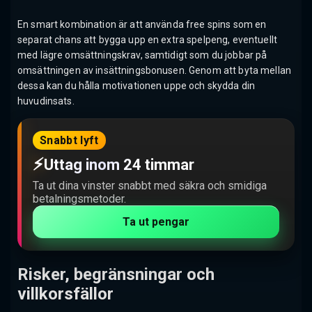
En smart kombination är att använda free spins som en
separat chans att bygga upp en extra spelpeng, eventuellt
med lägre omsättningskrav, samtidigt som du jobbar på
omsättningen av insättningsbonusen. Genom att byta mellan
dessa kan du hålla motivationen uppe och skydda din
huvudinsats.
Snabbt lyft
⚡
Uttag inom 24 timmar
Ta ut dina vinster snabbt med säkra och smidiga
betalningsmetoder.
Ta ut pengar
Risker, begränsningar och
villkorsfällor