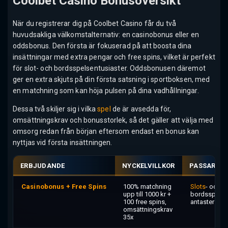
Coolbet Casino Bonusöversikt
När du registrerar dig på Coolbet Casino får du två
huvudsakliga välkomstalternativ: en casinobonus eller en
oddsbonus. Den första är fokuserad på att boosta dina
insättningar med extra pengar och free spins, vilket är perfekt
för slot- och bordsspelsentusiaster. Oddsbonusen däremot
ger en extra skjuts på din första satsning i sportboksen, med
en matchning som kan höja pulsen på dina vadhållningar.
Dessa två skiljer sig i vilka
spel
de är avsedda för,
omsättningskrav och bonusstorlek, så det gäller att välja med
omsorg redan från början eftersom endast en bonus kan
nyttjas vid första insättningen.
ERBJUDANDE
NYCKELVILLKOR
PASSAR FÖ
Casinobonus + Free Spins
100% matchning
Slots
- och
upp till 1000 kr +
bordsspelsf
100 free spins,
antaster
omsättningskrav
35x