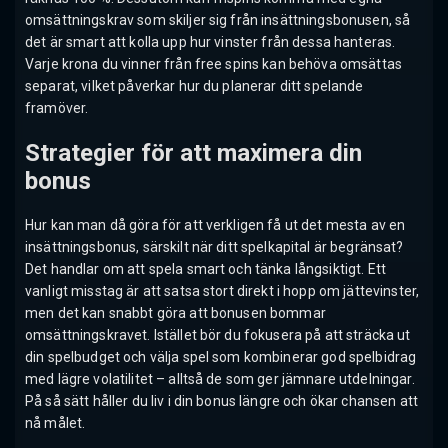
omsättningskrav som skiljer sig från insättningsbonusen, så
det är smart att kolla upp hur vinster från dessa hanteras.
Varje krona du vinner från free spins kan behöva omsättas
separat, vilket påverkar hur du planerar ditt spelande
framöver.
Strategier för att maximera din
bonus
Hur kan man då göra för att verkligen få ut det mesta av en
insättningsbonus, särskilt när ditt spelkapital är begränsat?
Det handlar om att spela smart och tänka långsiktigt. Ett
vanligt misstag är att satsa stort direkt i hopp om jättevinster,
men det kan snabbt göra att bonusen bommar
omsättningskravet. Istället bör du fokusera på att sträcka ut
din spelbudget och välja spel som kombinerar god spelbidrag
med lägre volatilitet – alltså de som ger jämnare utdelningar.
På så sätt håller du liv i din bonus längre och ökar chansen att
nå målet.