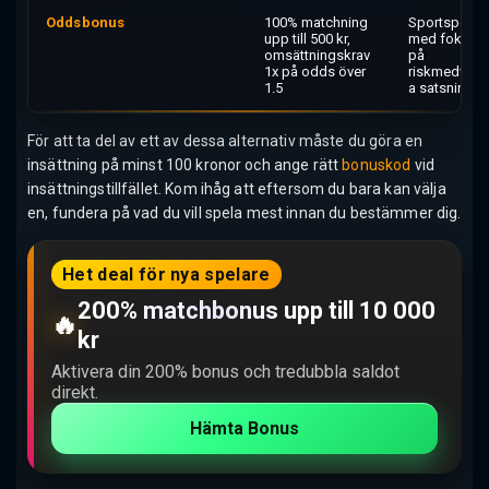
Oddsbonus
100% matchning
Sportspelar
upp till 500 kr,
med fokus
omsättningskrav
på
1x på odds över
riskmedvetn
1.5
a satsningar
För att ta del av ett av dessa alternativ måste du göra en
insättning på minst 100 kronor och ange rätt
bonuskod
vid
insättningstillfället. Kom ihåg att eftersom du bara kan välja
en, fundera på vad du vill spela mest innan du bestämmer dig.
Het deal för nya spelare
200% matchbonus upp till 10 000
🔥
kr
Aktivera din 200% bonus och tredubbla saldot
direkt.
Hämta Bonus