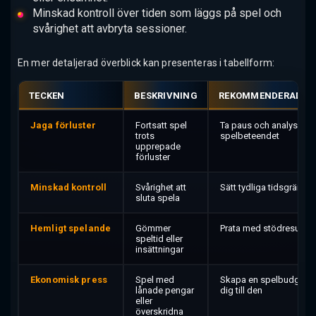
Minskad kontroll över tiden som läggs på spel och
svårighet att avbryta sessioner.
En mer detaljerad överblick kan presenteras i tabellform:
TECKEN
BESKRIVNING
REKOMMENDERAD Å
Jaga förluster
Fortsatt spel
Ta paus och analysera
trots
spelbeteendet
upprepade
förluster
Minskad kontroll
Svårighet att
Sätt tydliga tidsgränser
sluta spela
Hemligt spelande
Gömmer
Prata med stödresurser
speltid eller
insättningar
Ekonomisk press
Spel med
Skapa en spelbudget oc
lånade pengar
dig till den
eller
överskridna