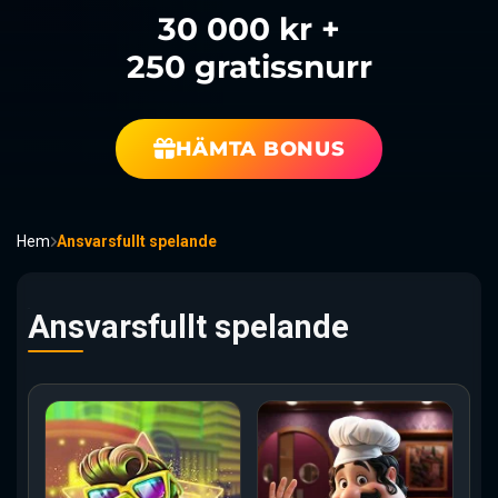
30 000 kr +
250 gratissnurr
HÄMTA BONUS
Hem
Ansvarsfullt spelande
Ansvarsfullt spelande