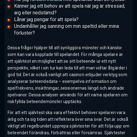
Känner jag ett behov av att spela när jag är stressad,
arg eller nedstämd?
Lånar jag pengar för att spela?
Undanhåller jag sanning om min speltid eller mina
förluster?
Dessa frågor hjälper till att synliggöra mönster och känslor
som kan vara kopplade till spelandet. För många spelare är
ett självtest en möjlighet att se sitt beteende ur ett nytt
perspektiv, vilket i sin tur kan leda till att man vidtar åtgärder i
god tid. Det är också vanligt att casinon erbjuder verktyg som
analyserar beteendedata – exempelvis information om
spelfrekvens, insättningar, sessionernas längd och ändrade
spelvanor. Dessa analyser används för att varna spelaren om
riskfyllda beteendemönster upptäcks.
För att ett självtest ska vara effektivt behöver spelaren vara
ärlig och ta sig tiden att reflektera över sina svar. Det är också
viktigt att regelbundet upprepa självtester för att följa upp om
beteendet förändras, förbättras eller försämras. Självtester