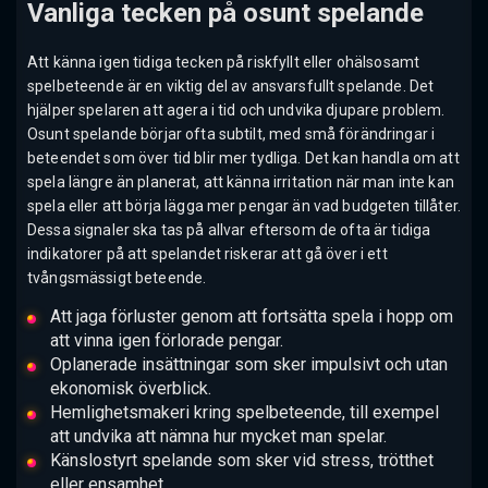
Vanliga tecken på osunt spelande
Att känna igen tidiga tecken på riskfyllt eller ohälsosamt
spelbeteende är en viktig del av ansvarsfullt spelande. Det
hjälper spelaren att agera i tid och undvika djupare problem.
Osunt spelande börjar ofta subtilt, med små förändringar i
beteendet som över tid blir mer tydliga. Det kan handla om att
spela längre än planerat, att känna irritation när man inte kan
spela eller att börja lägga mer pengar än vad budgeten tillåter.
Dessa signaler ska tas på allvar eftersom de ofta är tidiga
indikatorer på att spelandet riskerar att gå över i ett
tvångsmässigt beteende.
Att jaga förluster genom att fortsätta spela i hopp om
att vinna igen förlorade pengar.
Oplanerade insättningar som sker impulsivt och utan
ekonomisk överblick.
Hemlighetsmakeri kring spelbeteende, till exempel
att undvika att nämna hur mycket man spelar.
Känslostyrt spelande som sker vid stress, trötthet
eller ensamhet.