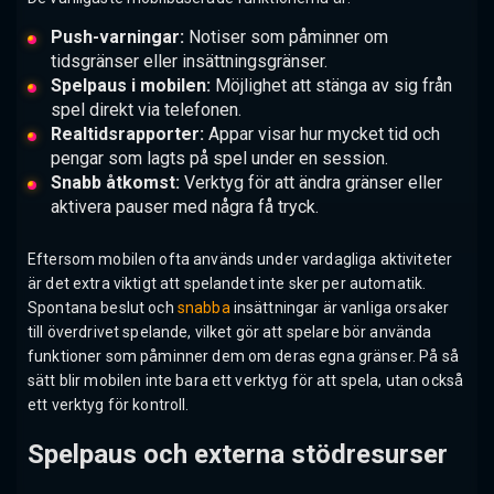
Push-varningar:
Notiser som påminner om
tidsgränser eller insättningsgränser.
Spelpaus i mobilen:
Möjlighet att stänga av sig från
spel direkt via telefonen.
Realtidsrapporter:
Appar visar hur mycket tid och
pengar som lagts på spel under en session.
Snabb åtkomst:
Verktyg för att ändra gränser eller
aktivera pauser med några få tryck.
Eftersom mobilen ofta används under vardagliga aktiviteter
är det extra viktigt att spelandet inte sker per automatik.
Spontana beslut och
snabba
insättningar är vanliga orsaker
till överdrivet spelande, vilket gör att spelare bör använda
funktioner som påminner dem om deras egna gränser. På så
sätt blir mobilen inte bara ett verktyg för att spela, utan också
ett verktyg för kontroll.
Spelpaus och externa stödresurser