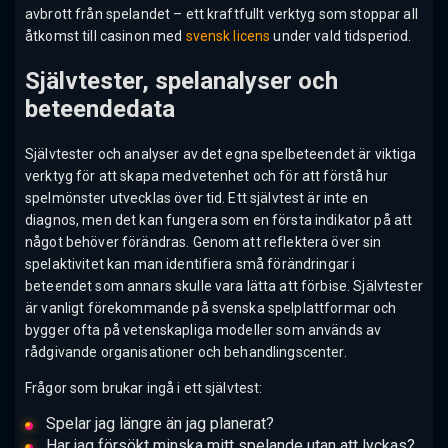
avbrott från spelandet – ett kraftfullt verktyg som stoppar all
åtkomst till casinon med
svensk licens
under vald tidsperiod.
Självtester, spelanalyser och
beteendedata
Självtester och analyser av det egna spelbeteendet är viktiga
verktyg för att skapa medvetenhet och för att förstå hur
spelmönster utvecklas över tid. Ett självtest är inte en
diagnos, men det kan fungera som en första indikator på att
något behöver förändras. Genom att reflektera över sin
spelaktivitet kan man identifiera små förändringar i
beteendet som annars skulle vara lätta att förbise. Självtester
är vanligt förekommande på svenska spelplattformar och
bygger ofta på vetenskapliga modeller som används av
rådgivande organisationer och behandlingscenter.
Frågor som brukar ingå i ett självtest:
Spelar jag längre än jag planerat?
Har jag försökt minska mitt spelande utan att lyckas?