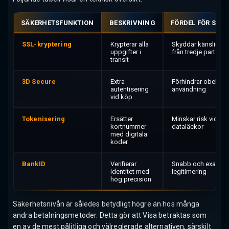
SÄKERHETSFUNKTION
BESKRIVNING
FÖRDEL FÖR SPE
SSL-kryptering
Krypterar alla
Skyddar känslig da
uppgifter i
från tredje part
transit
3D Secure
Extra
Förhindrar obehöri
autentisering
användning
vid köp
Tokenisering
Ersätter
Minskar risk vid
kortnummer
dataläckor
med digitala
koder
BankID
Verifierar
Snabb och exakt
identitet med
legitimering
hög precision
Säkerhetsnivån är således betydligt högre än hos många
andra betalningsmetoder. Detta gör att Visa betraktas som
en av de mest pålitliga och välreglerade alternativen, särskilt