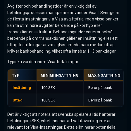
Avgifter och behandlingstider är en viktig del av
betalningsprocessen när spelare använder Visa. I Sverige är
de flesta insättningar via Visa avgiftsfria, men vissa banker
kan ta ut mindre avgifter beroende på korttyp eller
transaktionens struktur. Behandlingstider varierar också
beroende på om transaktionen gäller en insättning eller ett
uttag. Insättningar är vanligtvis omedelbara medan uttag
kräver bankbehandling, vilket ofta innebär 1–3 bankdagar.
Typiska värden inom Visa-betalningar:
TYP
MINIMIINSÄTTNING
MAXINSÄTTNING
Insättning
100 SEK
Beror på bank
Uttag
100 SEK
Beror på bank
Det är viktigt att notera att svenska spelare alltid hanterar
betalningar i SEK, vilket innebär att valutaväxling inte är
relevant för Visa-insättningar. Detta eliminerar potentiella