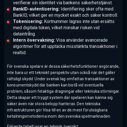
verifierar sin identitet via bankens säkerhetstjänst.
BankID-autentisering:
Identifiering sker ofta med
BankID, vilket ger en mycket exakt och säker kontroll.
Tokenisering:
Kortnummer lagras inte utan ersätts
med digitala token, vilket minskar risken vid
dataintrång.
Intern övervakning:
Visa använder avancerade
algoritmer för att upptäcka misstänkta transaktioner i
realtid.
För svenska spelare är dessa säkerhetsfunktioner avgörande,
inte bara ur ett tekniskt perspektiv utan också när det gäller
rättsligt skydd. Under svensk lag omfattas transaktioner av
konsumentskydd där banken kan bistå vid eventuella
problem, såsom felaktiga dragningar eller tekniska störningar.
Detta skapar ett tryggt system där spelaren kan känna sig
säker även när stora belopp hanteras. Den tekniska
infrastrukturen gör Visa till en av de mest förutsägbara
betalningsmetoderna inom den svenska spelmarknaden.
Följande tabell visar en teknisk översikt: