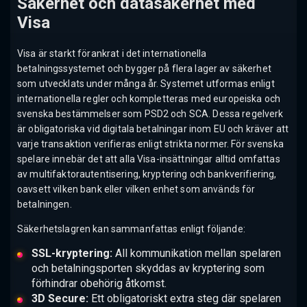
Säkerhet och datasäkerhet med
Visa
Visa är starkt förankrat i det internationella
betalningssystemet och bygger på flera lager av säkerhet
som utvecklats under många år. Systemet utformas enligt
internationella regler och kompletteras med europeiska och
svenska bestämmelser som PSD2 och SCA. Dessa regelverk
är obligatoriska vid digitala betalningar inom EU och kräver att
varje transaktion verifieras enligt strikta normer. För svenska
spelare innebär det att alla Visa-insättningar alltid omfattas
av multifaktorautentisering, kryptering och bankverifiering,
oavsett vilken bank eller vilken enhet som används för
betalningen.
Säkerhetslagren kan sammanfattas enligt följande:
SSL-kryptering:
All kommunikation mellan spelaren
och betalningsporten skyddas av kryptering som
förhindrar obehörig åtkomst.
3D Secure:
Ett obligatoriskt extra steg där spelaren