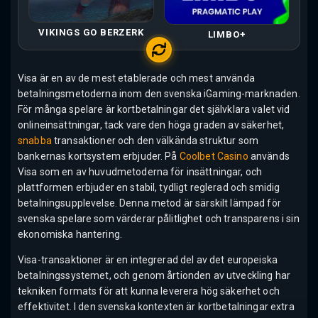
VIKINGS GO BERZERK
LIMBO+
Visa är en av de mest etablerade och mest använda
betalningsmetoderna inom den svenska iGaming-marknaden.
För många spelare är kortbetalningar det självklara valet vid
onlineinsättningar, tack vare den höga graden av säkerhet,
snabba
transaktioner och den välkända struktur som
bankernas kortsystem erbjuder. På
Coolbet Casino
används
Visa som en av huvudmetoderna för insättningar, och
plattformen erbjuder en stabil, tydligt reglerad och smidig
betalningsupplevelse. Denna metod är särskilt lämpad för
svenska spelare som värderar pålitlighet och transparens i sin
ekonomiska hantering.
Visa-transaktioner är en integrerad del av det europeiska
betalningssystemet, och genom årtionden av utveckling har
tekniken formats för att kunna leverera hög säkerhet och
effektivitet. I den svenska kontexten är kortbetalningar extra