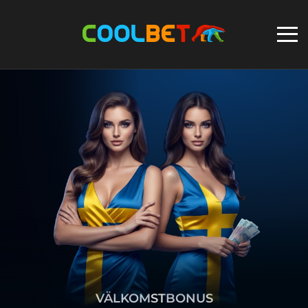
VÄLKOMSTBONUS