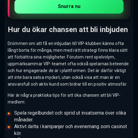
Snurra nu
Hur du ökar chansen att bli inbjuden
Drömmen om att få en inbjudan till VIP-klubben känns ofta
långt borta för många, men med rätt strategi finns klara sätt
att förbättra sina möjligheter. Förutom rent spelvolym,
uppmärksammar VIP-teamet ofta också spelarnas beteende
och hur engagerade de är i plattformen. Det är därför viktigt
att inte bara satsa mycket, utan också visa att man är en
ansvarsfull och aktiv kund som bidrar till en positiv atmosfär.
Här är några praktiska tips för att öka chansen att bli VIP-
medlem:
Spela regelbundet och sprid ut insatserna över olika
månader.
Aktivt delta i kampanjer och evenemang som casinot
kör.