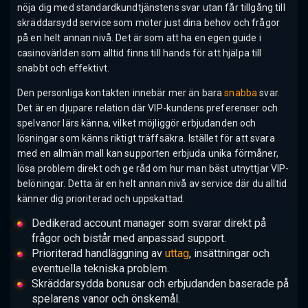
nöja dig med standardkundtjänstens svar utan får tillgång till
skräddarsydd service som möter just dina behov och frågor
på en helt annan nivå. Det är som att ha en egen guide i
casinovärlden som alltid finns till hands för att hjälpa till
snabbt och effektivt.
Den personliga kontakten innebär mer än bara
snabba
svar.
Det är en djupare relation där VIP-kundens preferenser och
spelvanor lärs känna, vilket möjliggör erbjudanden och
lösningar som känns riktigt träffsäkra. Istället för att svara
med en allmän mall kan supporten erbjuda unika förmåner,
lösa problem direkt och ge råd om hur man bäst utnyttjar VIP-
belöningar. Detta är en helt annan nivå av service där du alltid
känner dig prioriterad och uppskattad.
Dedikerad account manager som svarar direkt på
frågor och bistår med anpassad support.
Prioriterad handläggning av
uttag
, insättningar och
eventuella tekniska problem.
Skräddarsydda bonusar och erbjudanden baserade på
spelarens vanor och önskemål.