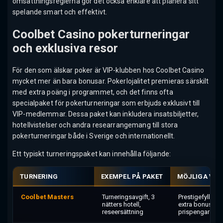
omsättningsreglerna gör det också enklare att planera sitt
spelande smart och effektivt.
Coolbet Casino pokerturneringar
och exklusiva resor
För den som älskar poker är VIP-klubben hos Coolbet Casino
mycket mer än bara bonusar. Pokerlojalitet premieras särskilt
med extra poäng i programmet, och det finns ofta
specialpaket för pokerturneringar som erbjuds exklusivt till
VIP-medlemmar. Dessa paket kan inkludera insatsbiljetter,
hotellvistelser och andra researrangemang till stora
pokerturneringar både i Sverige och internationellt.
Ett typiskt turneringspaket kan innehålla följande:
TURNERING
EXEMPEL PÅ PAKET
MÖJLIGA VIN
Coolbet Masters
Turneringsavgift, 3
Prestigefylld tite
nätters hotell,
extra bonusar,
reseersättning
prispengar