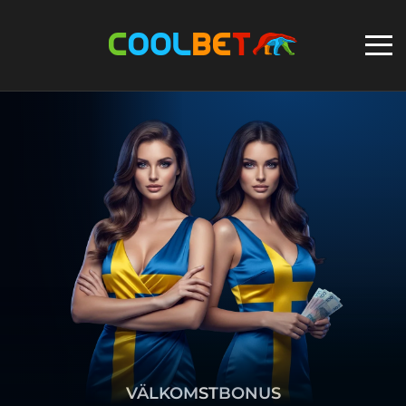
VÄLKOMSTBONUS