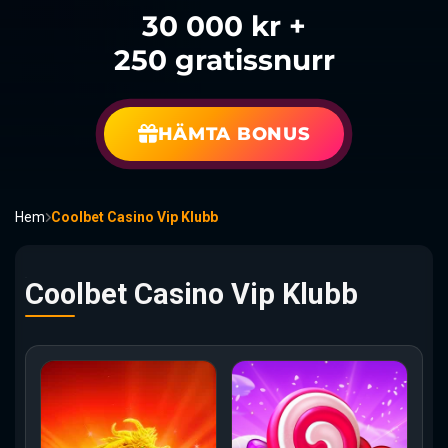
30 000 kr +
250 gratissnurr
HÄMTA BONUS
Hem
Coolbet Casino Vip Klubb
Coolbet Casino Vip Klubb