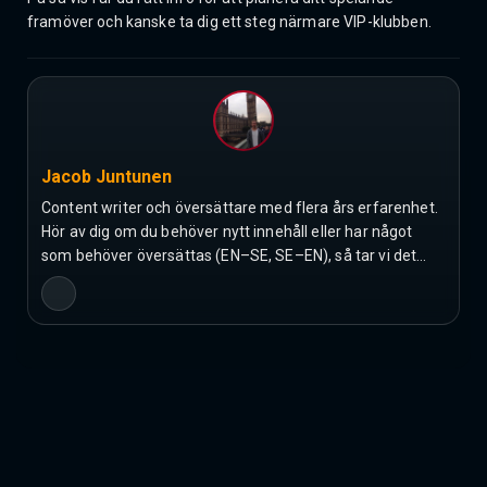
framöver och kanske ta dig ett steg närmare VIP-klubben.
Jacob Juntunen
Content writer och översättare med flera års erfarenhet.
Hör av dig om du behöver nytt innehåll eller har något
som behöver översättas (EN–SE, SE–EN), så tar vi det…