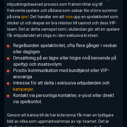
inbjudningsbaserad process som främst riktar sig till
frekventa spelare och sådana som satsar lite större summor
på sina
spel
. Det handlar om att
visa
upp en spelaktivitet som
sticker ut och skapar en bra relation till casinot och dess VIP-
team. Det är detta samspel som i slutändan gör att en spelare
får erbjudandet att stiga in i den exklusiva kretsen.
Regelbunden spelaktivitet, ofta flera gånger i veckan
eller dagligen.
Omsättning på en lägre eller högre nivå beroende på
speltyp och insatsvolym.
Positiv kommunikation med kundtjänst eller VIP-
ansvariga.
Intresse för att delta i exklusiva erbjudanden och
kampanjer
.
Kontakt via personliga kontakter, e-post eller direkt
via spelkontot.
Genom att känna till de här kriterierna får man en tydligare
bild av vilka som uppmärksammas av vip-teamet. Det är