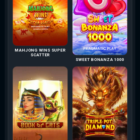
MAHJONG WINS SUPER
SCATTER
SWEET BONANZA 1000