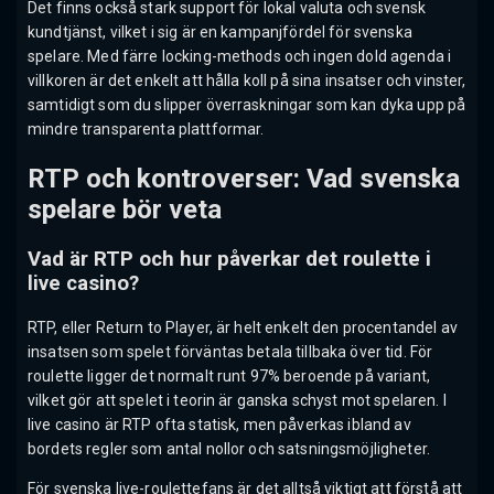
Det finns också stark support för lokal valuta och svensk
kundtjänst, vilket i sig är en kampanjfördel för svenska
spelare. Med färre locking-methods och ingen dold agenda i
villkoren är det enkelt att hålla koll på sina insatser och vinster,
samtidigt som du slipper överraskningar som kan dyka upp på
mindre transparenta plattformar.
RTP och kontroverser: Vad svenska
spelare bör veta
Vad är RTP och hur påverkar det roulette i
live casino?
RTP, eller Return to Player, är helt enkelt den procentandel av
insatsen som spelet förväntas betala tillbaka över tid. För
roulette ligger det normalt runt 97% beroende på variant,
vilket gör att spelet i teorin är ganska schyst mot spelaren. I
live casino är RTP ofta statisk, men påverkas ibland av
bordets regler som antal nollor och satsningsmöjligheter.
För svenska live-roulettefans är det alltså viktigt att förstå att