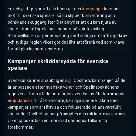
En schysst grej är att alla bonusar och
kampanjer
körs helt i
SEK för svenska spelare, så du slipper konvertering och
oönskade skuggavgifter. Det betyder att du kan njuta av
spelet utan att spela bort pengar på valutaväxling.
Bonusvillkoren är generösa nog med rimliga omsättningskrav
och tydliga regler, vilket gör det lätt att förstå vad som krävs
för att plocka hem vinsterna.
Kampanjer skräddarsydda för svenska
spelare
Svenskar känner snabbt igen sig i Coolbets kampanjer, då de
är anpassade efter svenska vanor och Spelinspektionens
regelverk. Trots att det inte finns överflöd av återkommande
erbjudanden
för återvändare, kan nya spelare räkna med
kampanjer som är rättvisa och fokuserade på ansvarsfullt
spelande. Coolbet satsar på simples och rak kommunikation,
vilket uppskattas i en marknad där bonusfällor ofta
förekommer.