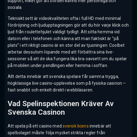
support, vilket gör att borden känns mer personliga och
sociala.
Tekniskt sett är videokvaliteten ofta i full HD med minimal
fördröjning och ljudupptagningen gör att du hör varje klick och
ljud från roulettehjulet väldigt tydligt. Att sitta hemma vid
datorn eller i telefonen och känna att man faktiskt är ”på
plats” i ett riktigt casino är en stor del av tjusningen. Coolbet
arbetar dessutom löpande med att förbättra sina live-
sessioner så att de ska fungera lika bra oavsett om du spelar
på mobilen under pendlingen eller hemma i soffan.
Allt detta innebär att svenska spelare får samma trygga,
högklassiga live casino-upplevelse som på fysiska casinon –
fast snabbt och enkelt direkt i webbläsaren.
Vad Spelinspektionen Kräver Av
Svenska Casinon
Att spela på ett casino med
svensk licens
innebär att
spelbolaget måste följa mycket strikta regler från