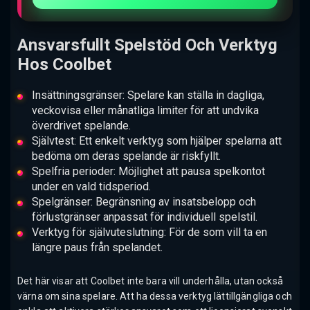
Ansvarsfullt Spelstöd Och Verktyg
Hos Coolbet
Insättningsgränser: Spelare kan ställa in dagliga,
veckovisa eller månatliga limiter för att undvika
överdrivet spelande.
Självtest: Ett enkelt verktyg som hjälper spelarna att
bedöma om deras spelande är riskfyllt.
Spelfria perioder: Möjlighet att pausa spelkontot
under en vald tidsperiod.
Spelgränser: Begränsning av insatsbelopp och
förlustgränser anpassat för individuell spelstil.
Verktyg för självuteslutning: För de som vill ta en
längre paus från spelandet.
Det här visar att Coolbet inte bara vill underhålla, utan också
värna om sina spelare. Att ha dessa verktyg lättillgängliga och