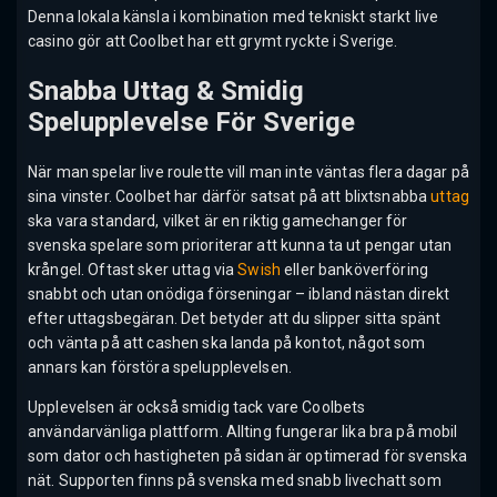
Denna lokala känsla i kombination med tekniskt starkt live
casino gör att Coolbet har ett grymt ryckte i Sverige.
Snabba Uttag & Smidig
Spelupplevelse För Sverige
När man spelar live roulette vill man inte väntas flera dagar på
sina vinster. Coolbet har därför satsat på att blixtsnabba
uttag
ska vara standard, vilket är en riktig gamechanger för
svenska spelare som prioriterar att kunna ta ut pengar utan
krångel. Oftast sker uttag via
Swish
eller banköverföring
snabbt och utan onödiga förseningar – ibland nästan direkt
efter uttagsbegäran. Det betyder att du slipper sitta spänt
och vänta på att cashen ska landa på kontot, något som
annars kan förstöra spelupplevelsen.
Upplevelsen är också smidig tack vare Coolbets
användarvänliga plattform. Allting fungerar lika bra på mobil
som dator och hastigheten på sidan är optimerad för svenska
nät. Supporten finns på svenska med snabb livechatt som