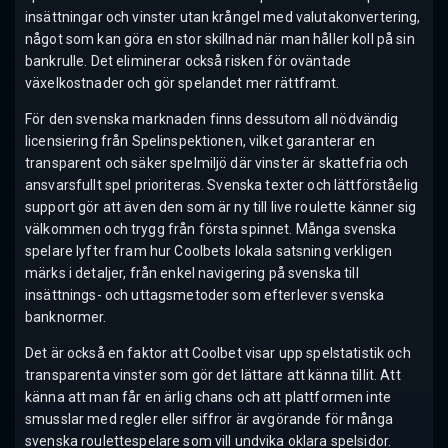
insättningar och vinster utan krångel med valutakonvertering,
något som kan göra en stor skillnad när man håller koll på sin
bankrulle. Det eliminerar också risken för oväntade
växelkostnader och gör spelandet mer rättframt.
För den svenska marknaden finns dessutom all nödvändig
licensiering från Spelinspektionen, vilket garanterar en
transparent och säker spelmiljö där vinster är skattefria och
ansvarsfullt spel prioriteras. Svenska texter och lättförståelig
support gör att även den som är ny till live roulette känner sig
välkommen och trygg från första spinnet. Många svenska
spelare lyfter fram hur Coolbets lokala satsning verkligen
märks i detaljer, från enkel navigering på svenska till
insättnings- och uttagsmetoder som efterlever svenska
banknormer.
Det är också en faktor att Coolbet visar upp spelstatistik och
transparenta vinster som gör det lättare att känna tillit. Att
känna att man får en ärlig chans och att plattformen inte
smusslar med regler eller siffror är avgörande för många
svenska roulettespelare som vill undvika oklara spelsidor.